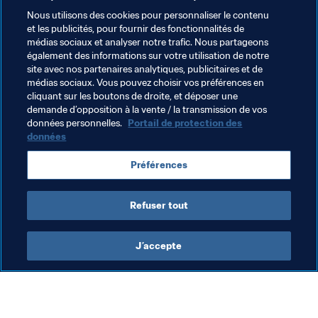
divers documents requis d’ici à fin janvier 2022, la FIFA 
Nous utilisons des cookies pour personnaliser le contenu
devrait nommer le pays hôte de la Coupe du Monde de 
et les publicités, pour fournir des fonctionnalités de
Beach Soccer 2023 à la fin du premier trimestre 2022.

médias sociaux et analyser notre trafic. Nous partageons
également des informations sur votre utilisation de notre
site avec nos partenaires analytiques, publicitaires et de
médias sociaux. Vous pouvez choisir vos préférences en
cliquant sur les boutons de droite, et déposer une
demande d’opposition à la vente / la transmission de vos
Thèmes en lien
données personnelles.
Portail de protection des
données
Associations Membres
Organisation
Préférences
Organisation
Refuser tout
J’accepte