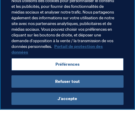
Nous utilisons des cookies pour personnaliser le contenu
chaque prix seront alors dévoilés au mois de septembre.
et les publicités, pour fournir des fonctionnalités de
médias sociaux et analyser notre trafic. Nous partageons
Pour le lancement de sa nouvelle section,
FIFA.com
 est 
également des informations sur votre utilisation de notre
allé à la rencontre du Brésilien Ronaldinho, qui évoque 
site avec nos partenaires analytiques, publicitaires et de
médias sociaux. Vous pouvez choisir vos préférences en
ses attentes pour les FIFA Football Awards 2017 et son 
cliquant sur les boutons de droite, et déposer une
ressenti quant au choix de la ville de Londres pour 
demande d’opposition à la vente / la transmission de vos
accueillir l’événement. L’interview est disponible 
ICI.
données personnelles.
Portail de protection des
données
Pour ne rien manquer de toutes les dernières nouvelles 
au sujet de ces récompenses, rendez-vous sur 
Préférences
FIFA.com
, la page 
Facebook
 officielle et la chaîne de 
la 
FIFA sur YouTube
.
Refuser tout
J’accepte