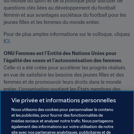
du monde du sport et de la politique pour discuter de 
questions clés liées au développement du football 
féminin et aux avantages sociétaux du football pour les 
jeunes filles et les femmes du monde entier.
Pour de plus amples informations sur le colloque, cliquez 
ICI
.
ONU Femmes est l’Entité des Nations Unies pour 
l’égalité des sexes et l’autonomisation des femmes
.

Celle-ci a été créée pour accélérer les progrès réalisés 
en vue de satisfaire les besoins des jeunes filles et des 
femmes et de promouvoir leurs droits dans le monde 
entier. L’organisation soutient les États membres des 
Nations Unies dans la définition de normes mondiales 
Vie privée et informations personnelles
pour atteindre l’égalité des sexes et travaille avec les 
Nous utilisons des cookies pour personnaliser le contenu
gouvernements ainsi que la société civile pour 
et les publicités, pour fournir des fonctionnalités de
promulguer des lois et développer des programmes et 
médias sociaux et analyser notre trafic. Nous partageons
services nécessaires à la mise en œuvre de ces normes.
également des informations sur votre utilisation de notre
site avec nos partenaires analytiques, publicitaires et de