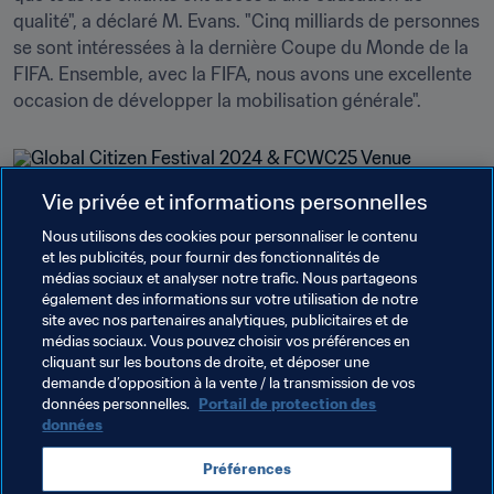
qualité", a déclaré M. Evans. "Cinq milliards de personnes 
se sont intéressées à la dernière Coupe du Monde de la 
FIFA. Ensemble, avec la FIFA, nous avons une excellente 
occasion de développer la mobilisation générale".
Vie privée et informations personnelles
Nous utilisons des cookies pour personnaliser le contenu
Thèmes en lien
et les publicités, pour fournir des fonctionnalités de
médias sociaux et analyser notre trafic. Nous partageons
également des informations sur votre utilisation de notre
Président de la FIFA
Organisation
site avec nos partenaires analytiques, publicitaires et de
médias sociaux. Vous pouvez choisir vos préférences en
Coupe du Monde de la FIFA 2026™
USA
cliquant sur les boutons de droite, et déposer une
demande d’opposition à la vente / la transmission de vos
Concacaf
données personnelles.
Portail de protection des
données
Préférences