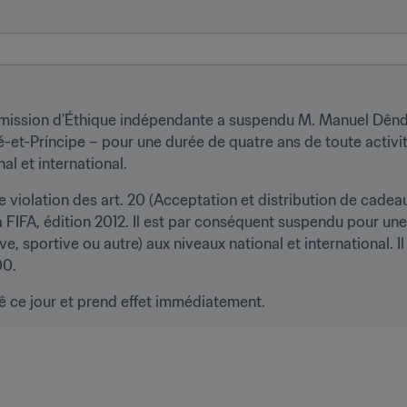
ission d’Éthique indépendante a suspendu M. Manuel Dêndê 
t-Príncipe – pour une durée de quatre ans de toute activité l
al et international.
violation des art. 20 (Acceptation et distribution de cadeau
 FIFA, édition 2012. Il est par conséquent suspendu pour une
ive, sportive ou autre) aux niveaux national et international. Il
00.
dê ce jour et prend effet immédiatement.