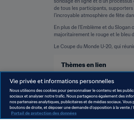
sondage en ligne et d'un processus 
de tous les participants, supporters
l'incroyable atmosphère de fête dan
En plus de l'Emblème et du Slogan off
majoritairement le rouge et le bleu 
Le Coupe du Monde U-20, qui réunira 
Thèmes en lien
Compétitions FIFA
Compétitio
Vie privée et informations personnelles
Nous utilisons des cookies pour personnaliser le contenu et les public
sociaux et analyser notre trafic. Nous partageons également des inform
nos partenaires analytiques, publicitaires et de médias sociaux. Vous 
boutons de droite, et déposer une demande d’opposition à la vente / 
Portail de protection des données