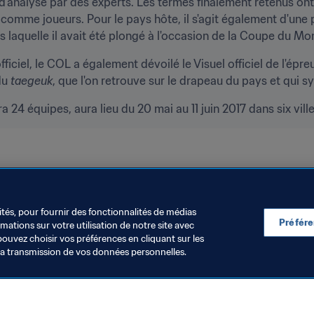
d'analyse par des experts. Les termes finalement retenus ont
 comme joueurs. Pour le pays hôte, il s'agit également d'une p
s laquelle il avait été plongé à l'occasion de la Coupe du 
iciel, le COL a également dévoilé le Visuel officiel de l'épreu
du 
taegeuk
, que l'on retrouve sur le drapeau du pays et qui s
24 équipes, aura lieu du 20 mai au 11 juin 2017 dans six vil
ns FIFA
ités, pour fournir des fonctionnalités de médias
Préfér
ations sur votre utilisation de notre site avec
pouvez choisir vos préférences en cliquant sur les
la transmission de vos données personnelles.