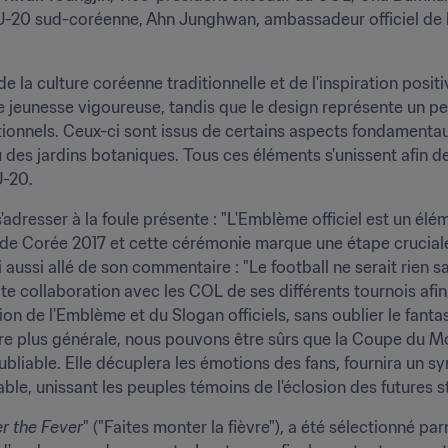
 U-20 sud-coréenne, Ahn Junghwan, ambassadeur officiel de l'é
de la culture coréenne traditionnelle et de l'inspiration posit
e jeunesse vigoureuse, tandis que le design représente un per
tionnels. Ceux-ci sont issus de certains aspects fondamentau
 des jardins botaniques. Tous ces éléments s'unissent afin d
U-20.
adresser à la foule présente : "L'Emblème officiel est un él
de Corée 2017 et cette cérémonie marque une étape cruciale 
ui aussi allé de son commentaire : "Le football ne serait rien 
oite collaboration avec les COL de ses différents tournois afi
on de l'Emblème et du Slogan officiels, sans oublier le fantas
re plus générale, nous pouvons être sûrs que la Coupe du Mo
liable. Elle décuplera les émotions des fans, fournira un sym
able, unissant les peuples témoins de l'éclosion des futures s
er the Fever
" ("Faites monter la fièvre"), a été sélectionné pa