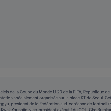
ficiels de la Coupe du Monde U-20 de la FIFA, République de C
estation spécialement organisée sur la place KT de Séoul. C
yu, président de la Fédération sud-coréenne de football (KF
 Kwak Youngjin, vice-président exécutif du COL, Cha Bumkun,