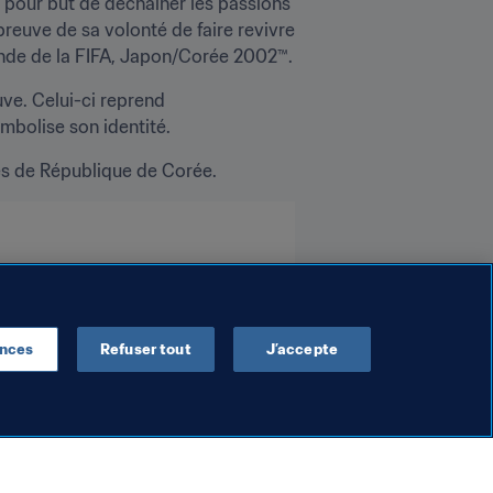
 pour but de déchaîner les passions 
reuve de sa volonté de faire revivre 
Monde de la FIFA, Japon/Corée 2002™.
ve. Celui-ci reprend 
ymbolise son identité.
les de République de Corée.
ences
Refuser tout
J’accepte