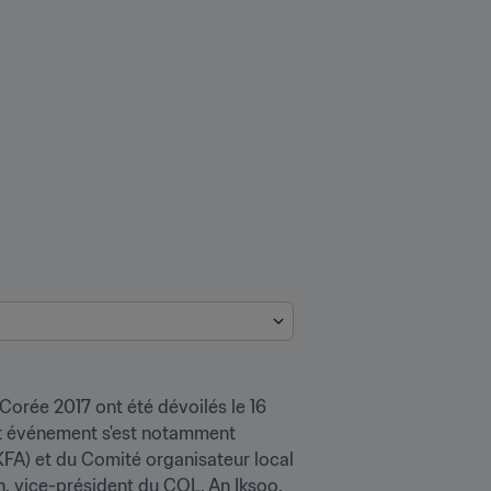
orée 2017 ont été dévoilés le 16 
et événement s'est notamment 
A) et du Comité organisateur local 
 vice-président du COL, An Iksoo, 