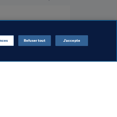
023
ences
Refuser tout
J’accepte