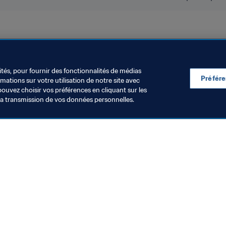
e la FIFA, Qatar 2022
Coupe du Monde Féminine de la FIFA 2
ités, pour fournir des fonctionnalités de médias
Préfér
ations sur votre utilisation de notre site avec
pouvez choisir vos préférences en cliquant sur les
la transmission de vos données personnelles.
Visitez également
Toutes les infos et tous les articles
Rapports et documents
Fondation FIFA
FIFA Museum