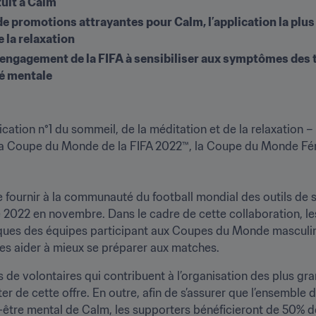
uit à Calm
e promotions attrayantes pour Calm, l’application la plus 
 la relaxation
l’engagement de la FIFA à sensibiliser aux symptômes des 
té mentale
lication n°1 du sommeil, de la méditation et de la relaxation – s
 la Coupe du Monde de la FIFA 2022™, la Coupe du Monde Fémi
e fournir à la communauté du football mondial des outils de s
022 en novembre. Dans le cadre de cette collaboration, les 
es des équipes participant aux Coupes du Monde masculine
es aider à mieux se préparer aux matches. 
ers de volontaires qui contribuent à l’organisation des plus g
er de cette offre. En outre, afin de s’assurer que l’ensemble
n-être mental de Calm, les supporters bénéficieront de 50% d