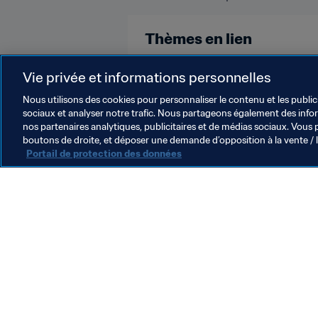
Thèmes en lien
Organisation
Coupe du Monde d
Vie privée et informations personnelles
Nous utilisons des cookies pour personnaliser le contenu et les public
sociaux et analyser notre trafic. Nous partageons également des inform
nos partenaires analytiques, publicitaires et de médias sociaux. Vous 
boutons de droite, et déposer une demande d’opposition à la vente / 
Portail de protection des données
L’action de la FIFA
Juridique
Système de transfert
Football féminin
Promotion du football