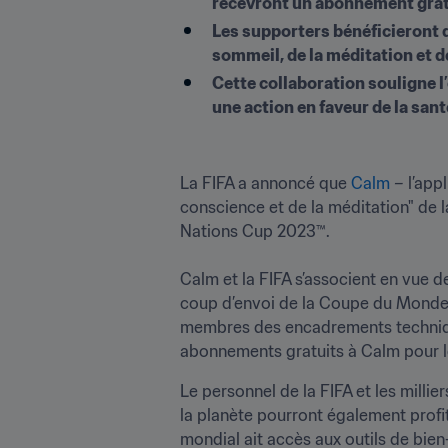
recevront un abonnement grat
Les supporters bénéficieront d
sommeil, de la méditation et de
Cette collaboration souligne 
une action en faveur de la san
La FIFA a annoncé que 
Calm
 – l’app
conscience et de la méditation" de
Nations Cup 2023™.

Calm et la FIFA s’associent en vue d
coup d’envoi de la Coupe du Monde 2
membres des encadrements techniqu
abonnements gratuits à Calm pour l
Le personnel de la FIFA et les milli
la planète pourront également profit
mondial ait accès aux outils de bie