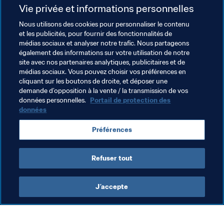
Vie privée et informations personnelles
du Monde de Beach Soccer de la FIFA, dont l’édition 
inaugurale a été organisée en 2005 à Rio de Janeiro.

Nous utilisons des cookies pour personnaliser le contenu
et les publicités, pour fournir des fonctionnalités de
médias sociaux et analyser notre trafic. Nous partageons
Les associations membres ont à présent jusqu’au 30 
également des informations sur votre utilisation de notre
janvier 2022 pour remettre leur dossier de candidature à 
site avec nos partenaires analytiques, publicitaires et de
la FIFA. La désignation du pays hôte par le Conseil de la 
médias sociaux. Vous pouvez choisir vos préférences en
cliquant sur les boutons de droite, et déposer une
FIFA est prévue en 2022.
demande d’opposition à la vente / la transmission de vos
données personnelles.
Portail de protection des
données
Thèmes en lien
Préférences
Marketing
Organisation
Refuser tout
J’accepte