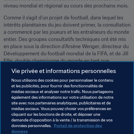
niveau mondial et régional au cours des prochains mois.
Comme il s'agit d'un projet de football, dans lequel les 
intérêts planétaires du jeu doivent primer, la consultation 
a commencé par les joueurs et les entraîneurs du monde 
entier. Des groupes consultatifs techniques ont été mis 
en place sous la direction d'Arsène Wenger, directeur du 
Développement du football mondial de la FIFA, et de Jill 
Ellis, double championne du monde en tant que 
sélectionneuse. Les supporters de tous les pays 
Vie privée et informations personnelles
pourront également faire entendre leur voix.
Nous utilisons des cookies pour personnaliser le contenu
et les publicités, pour fournir des fonctionnalités de
La FIFA souhaite offrir un forum d'échanges constructifs 
médias sociaux et analyser notre trafic. Nous partageons
à un large éventail de parties prenantes, dont les 
également des informations sur votre utilisation de notre
supporters, et se réjouit par avance de débattre de la 
site avec nos partenaires analytiques, publicitaires et de
croissance durable du football à tous les niveaux et dans 
médias sociaux. Vous pouvez choisir vos préférences en
cliquant sur les boutons de droite, et déposer une
toutes les régions du monde.
demande d’opposition à la vente / la transmission de vos
données personnelles.
Portail de protection des
données