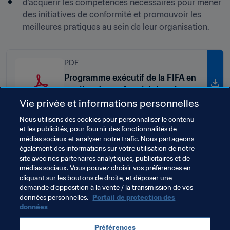
d’acquérir les compétences nécessaires pour mener 
des initiatives de conformité et promouvoir les 
meilleures pratiques au sein de leur organisation.
PDF
Programme exécutif de la FIFA en
matière de conformité dans le
Vie privée et informations personnelles
sport – 1re édition
Nous utilisons des cookies pour personnaliser le contenu
et les publicités, pour fournir des fonctionnalités de
médias sociaux et analyser notre trafic. Nous partageons
Thèmes en lien
également des informations sur votre utilisation de notre
site avec nos partenaires analytiques, publicitaires et de
médias sociaux. Vous pouvez choisir vos préférences en
Conformité
Légal
Associations Membres
cliquant sur les boutons de droite, et déposer une
demande d’opposition à la vente / la transmission de vos
Organisation
données personnelles.
Portail de protection des
données
Préférences