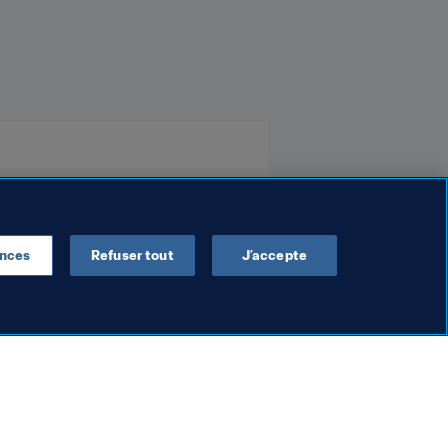
ences
Refuser tout
J’accepte