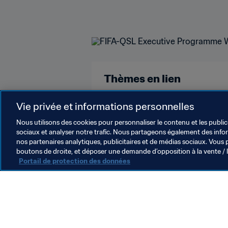
Thèmes en lien
Légal
Organisation
Vie privée et informations personnelles
Nous utilisons des cookies pour personnaliser le contenu et les public
sociaux et analyser notre trafic. Nous partageons également des inform
nos partenaires analytiques, publicitaires et de médias sociaux. Vous 
boutons de droite, et déposer une demande d’opposition à la vente / 
Portail de protection des données
L’action de la FIFA