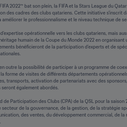
IFA 2022™ bat son plein, la FIFA et la Stars League du Qatar
 des cadres des clubs qatariens. Cette initiative s'inscrit da
améliorer le professionnalisme et le niveau technique de ses 
t d’expertise opérationnelle vers les clubs qatariens, mais auss
 l’héritage humain de la Coupe du Monde 2022 en organisant u
ents bénéficieront de la participation d’experts et de spécia
ionales.

en outre la possibilité de participer à un programme de coex
la forme de visites de différents départements opérationnels :
es, transports, activation de partenariats avec des sponsors
 seront également abordés.

 de Participation des Clubs (CPA) de la QSL pour la saison 2
e secteur de la gouvernance, de la gestion, de la stratégie sp
ication, des ventes, du développement commercial, de la res
