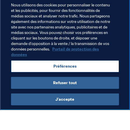
Nous utilisons des cookies pour personnaliser le contenu
concernée.
et les publicités, pour fournir des fonctionnalités de
54% des compétitions nationales se déroulent sous 
médias sociaux et analyser notre trafic. Nous partageons
forme de championnat traditionnel avec matches 
également des informations sur votre utilisation de notre
site avec nos partenaires analytiques, publicitaires et de
aller-retour.
médias sociaux. Vous pouvez choisir vos préférences en
88% des organisateurs de compétition négocient la 
cliquant sur les boutons de droite, et déposer une
vente des droits TV sur une base collective.
demande d’opposition à la vente / la transmission de vos
données personnelles.
Portail de protection des
données
Thèmes en lien
Préférences
Légal
Organisation
Refuser tout
J’accepte