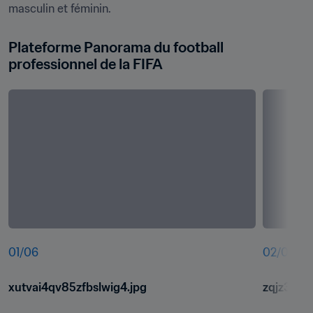
masculin et féminin.
Plateforme Panorama du football 
professionnel de la FIFA
01
/
06
02
/
06
xutvai4qv85zfbslwig4.jpg
zqjz3h9