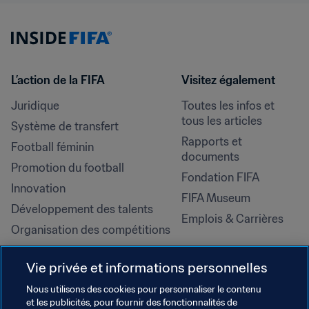
L’action de la FIFA
Visitez également
Juridique
Toutes les infos et 
tous les articles
Système de transfert
Rapports et 
Football féminin
documents
Promotion du football
Fondation FIFA
Innovation
FIFA Museum
Développement des talents
Emplois & Carrières
Organisation des compétitions
Développement durable
Vie privée et informations personnelles
Droits de l'homme et lutte contre 
la discrimination
Nous utilisons des cookies pour personnaliser le contenu
et les publicités, pour fournir des fonctionnalités de
Santé et médical