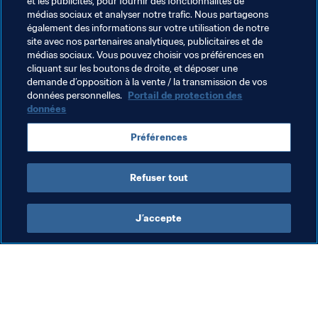
et les publicités, pour fournir des fonctionnalités de
médias sociaux et analyser notre trafic. Nous partageons
Thèmes en lien
également des informations sur votre utilisation de notre
site avec nos partenaires analytiques, publicitaires et de
médias sociaux. Vous pouvez choisir vos préférences en
Légal
Éducation
Organisation
cliquant sur les boutons de droite, et déposer une
demande d’opposition à la vente / la transmission de vos
Organisation
Switzerland
UEFA
Paraguay
données personnelles.
Portail de protection des
données
CONMEBOL
United Arab Emirates
AFC
Préférences
USA
Concacaf
Refuser tout
J’accepte
L’action de la FIFA
Visitez également