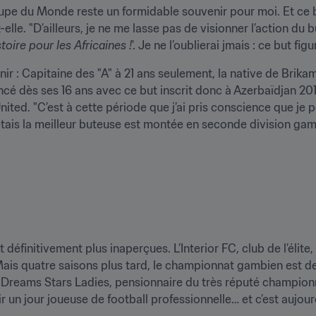
oupe du Monde reste un formidable souvenir pour moi. Et ce
lle. "D’ailleurs, je ne me lasse pas de visionner l’action du
toire pour les Africaines !
'. Je ne l’oublierai jmais : ce but fi
rnir : Capitaine des "A" à 21 ans seulement, la native de Brik
é dès ses 16 ans avec ce but inscrit donc à Azerbaïdjan 201
ted. "C’est à cette période que j’ai pris conscience que je po
étais la meilleur buteuse est montée en seconde division gamb
 définitivement plus inaperçues. L’Interior FC, club de l’élite
ais quatre saisons plus tard, le championnat gambien est dev
Dreams Stars Ladies, pensionnaire du très réputé championna
 un jour joueuse de football professionnelle… et c’est aujourd’hu