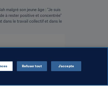
ah malgré son jeune âge : "Je suis 
de à rester positive et concentrée" 
dans le travail collectif et dans le 
ences
Refuser tout
J’accepte