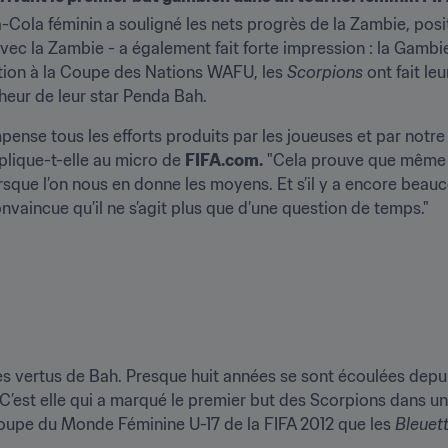
-Cola féminin a souligné les nets progrès de la Zambie, posi
ec la Zambie - a également fait forte impression : la Gambie 
tion à la Coupe des Nations WAFU, les 
Scorpions
 ont fait le
heur de leur star Penda Bah.
ense tous les efforts produits par les joueuses et par notre f
plique-t-elle au micro de 
FIFA.com.
 "Cela prouve que même 
sque l’on nous en donne les moyens. Et s’il y a encore beauc
onvaincue qu’il ne s’agit plus que d’une question de temps."
 vertus de Bah. Presque huit années se sont écoulées depuis l
. C’est elle qui a marqué le premier but des Scorpions dans un
Coupe du Monde Féminine U-17 de la FIFA 2012 que les 
Bleuet