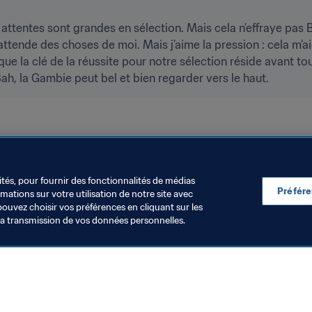
attentes sont grandes en sélection. Mais cela n’effraye pas B
 attende des choses de moi. Mais j’aime la pression : cela m’ai
ue la clé de la réussite pour notre sélection réside avant tout 
ah, la Gambie peut bel et bien regarder vers le haut.
nt Mondial FIFA/Coca-Cola
The Gambia
ités, pour fournir des fonctionnalités de médias
Préfér
ations sur votre utilisation de notre site avec
pouvez choisir vos préférences en cliquant sur les
la transmission de vos données personnelles.
Visitez également