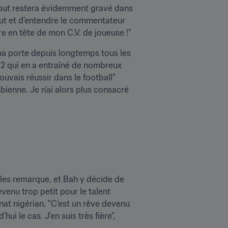
 but restera évidemment gravé dans 
 but et d’entendre le commentateur 
gure en tête de mon C.V. de joueuse !"
ama porte depuis longtemps tous les 
2 qui en a entraîné de nombreux 
uvais réussir dans le football" 
ienne. Je n’ai alors plus consacré 
, les remarque, et Bah y décide de 
enu trop petit pour le talent 
t nigérian. "C’est un rêve devenu 
i le cas. J’en suis très fière", 