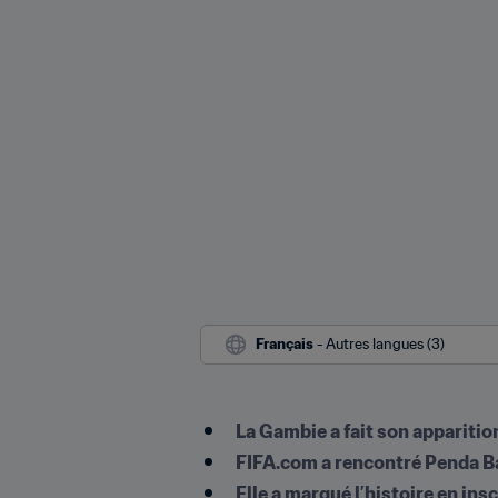
Français
 - Autres langues (3)
La Gambie a fait son appariti
FIFA.com a rencontré Penda Ba
Elle a marqué l’histoire en in