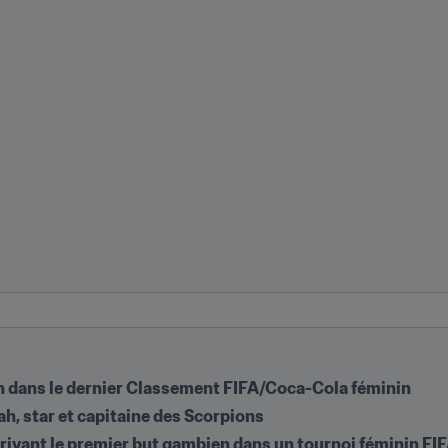
on dans le dernier Classement FIFA/Coca-Cola féminin
h, star et capitaine des Scorpions
scrivant le premier but gambien dans un tournoi féminin FI