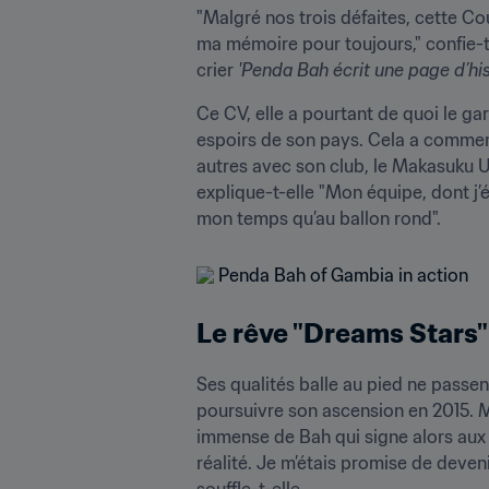
"Malgré nos trois défaites, cette C
ma mémoire pour toujours," confie-t-e
crier 
'Penda Bah écrit une page d’his
Ce CV, elle a pourtant de quoi le ga
espoirs de son pays. Cela a commenc
autres avec son club, le Makasuku Uni
explique-t-elle "Mon équipe, dont j’
mon temps qu’au ballon rond".
Le rêve "Dreams Stars"
Ses qualités balle au pied ne passent
poursuivre son ascension en 2015. M
immense de Bah qui signe alors aux 
réalité. Je m’étais promise de devenir