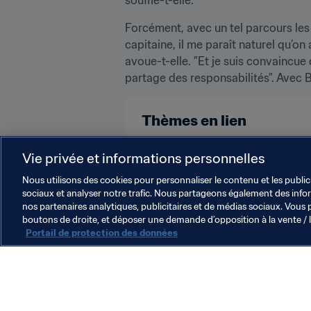
souffle-t-elle.
Forcément, avec un tel parcours les 
capitaine, il me paraît naturel qu’on
avoue-t-elle. "Et je suis convaincue q
partage des responsabilités". Avec B
Thèmes en lien
Vie privée et informations personnelles
Classement Féminin
Classeme
Nous utilisons des cookies pour personnaliser le contenu et les public
sociaux et analyser notre trafic. Nous partageons également des inform
nos partenaires analytiques, publicitaires et de médias sociaux. Vous 
boutons de droite, et déposer une demande d’opposition à la vente / 
Portail de protection des données
L’action de la FIFA