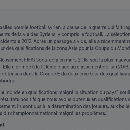
ciles pour le football syrien, à cause de la guerre qui fait ra
ts de la vie des Syriens, y compris le football. La sélection
identale 2012. Après un passage à vide, elle a récemment re
r des qualifications de la zone Asie pour la Coupe du Monde
assement FIFA/Coca-cola en mars 2015, soit la plus mauvaise 
s. Elle a grimpé à la 101ème place au classement de juin 2016,
es obtenues dans le Groupe E du deuxième tour des qualificat
ambodge.
 le monde en qualifications malgré la situation du pays", soul
s résultats positifs que nous avons obtenus en qualifications 
ement. Ils sont dus à la détermination des joueurs, aux bell
ite du championnat national malgré les problèmes."
ent