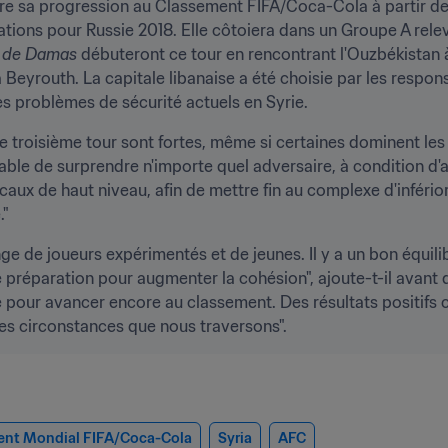
vre sa progression au Classement FIFA/Coca-Cola à partir d
ations pour Russie 2018. Elle côtoiera dans un Groupe A relevé
s de Damas 
débuteront ce tour en rencontrant l'Ouzbékistan à
 Beyrouth. La capitale libanaise a été choisie par les respons
s problèmes de sécurité actuels en Syrie.
e troisième tour sont fortes, même si certaines dominent les a
ble de surprendre n'importe quel adversaire, à condition d'
aux de haut niveau, afin de mettre fin au complexe d'infério
."
e de joueurs expérimentés et de jeunes. Il y a un bon équilib
 de préparation pour augmenter la cohésion", ajoute-t-il avant d
 pour avancer encore au classement. Des résultats positifs c
es circonstances que nous traversons".
ent Mondial FIFA/Coca-Cola
Syria
AFC