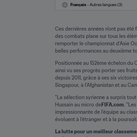
Français
 - Autres langues (3)
Ces dernières années n'ont pas été fa
des combats plane sur tous les élémen
remporter le championnat d'Asie Occ
belles performances au deuxième tou
Positionnée au 152ème échelon du Cl
ainsi vu ses progrès porter ses fruit
depuis 2011, grâce à ses six victoir
Singapour, à l'Afghanistan et au C
"La sélection syrienne a surpris tout
Hussain au micro de
FIFA.com
. "Le
impressionnante de l'équipe au class
évoluent à l'étranger et à la poursu
La lutte pour un meilleur classem