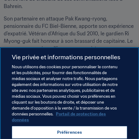
Bahreïn.
Son partenaire en attaque Pak Kwang-ryong, 
pensionnaire du FC Biel-Bienne, apporte son expérience 
d'expatrié. Vétéran d'Afrique du Sud 2010, le gardien Ri 
Myong-guk fait honneur à son brassard de capitaine. Le 
groupe composé par Kim commence à trouver ses 
marques, comme en témoignent ses récents résultats. 
Vie privée et informations personnelles
S'il poursuit sa progression, la RDP Corée pourrait 
Nous utilisons des cookies pour personnaliser le contenu
bientôt fêter sa troisième participation au rendez-vous 
et les publicités, pour fournir des fonctionnalités de
mondial.
médias sociaux et analyser notre trafic. Nous partageons
également des informations sur votre utilisation de notre
site avec nos partenaires analytiques, publicitaires et de
Thèmes en lien
médias sociaux. Vous pouvez choisir vos préférences en
cliquant sur les boutons de droite, et déposer une
demande d’opposition à la vente / la transmission de vos
Classement Masculin
données personnelles.
Portail de protection des
données
Classement Mondial FIFA/Coca-Cola
DPR Korea
Préférences
AFC