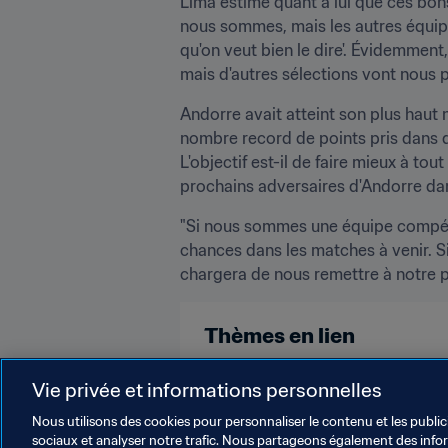
Lima estime quant à lui que ces bon
nous sommes, mais les autres équipes
qu'on veut bien le dire'. Évidemmen
mais d'autres sélections vont nous p
Andorre avait atteint son plus hau
nombre record de points pris dans de
L'objectif est-il de faire mieux à to
prochains adversaires d'Andorre dans 
"Si nous sommes une équipe compétiti
chances dans les matches à venir. 
chargera de nous remettre à notre p
Thèmes en lien
Classement Masculin
Classem
Vie privée et informations personnelles
Nous utilisons des cookies pour personnaliser le contenu et les public
sociaux et analyser notre trafic. Nous partageons également des inform