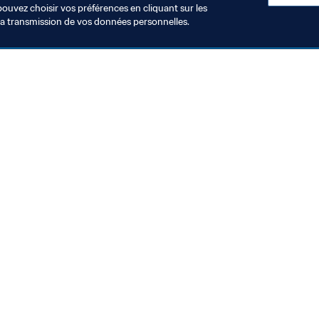
pouvez choisir vos préférences en cliquant sur les
la transmission de vos données personnelles.
Visitez également
Toutes les infos et tous les articles
Rapports et documents
Fondation FIFA
FIFA Museum
Emplois & Carrières