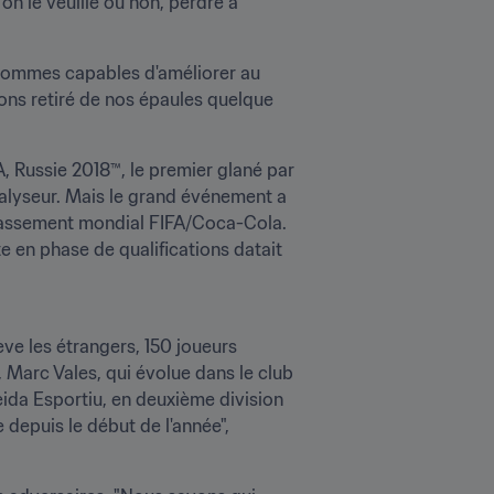
n le veuille ou non, perdre à 
sommes capables d'améliorer au 
vons retiré de nos épaules quelque 
, Russie 2018™, le premier glané par 
talyseur. Mais le grand événement a 
 Classement mondial FIFA/Coca-Cola. 
e en phase de qualifications datait 
ve les étrangers, 150 joueurs 
 Marc Vales, qui évolue dans le club 
eida Esportiu, en deuxième division 
depuis le début de l'année", 