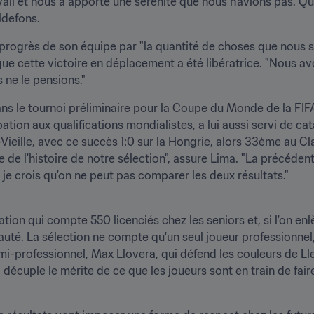
il et nous a apporté une sérénité que nous n'avions pas. Qu'o
ldefons.
 progrès de son équipe par "la quantité de choses que nous 
t que cette victoire en déplacement a été libératrice. "Nous a
 ne le pensions."
dans le tournoi préliminaire pour la Coupe du Monde de la FIFA
ation aux qualifications mondialistes, a lui aussi servi de ca
la-Vieille, avec ce succès 1:0 sur la Hongrie, alors 33ème au
e de l'histoire de notre sélection", assure Lima. "La précédent
je crois qu'on ne peut pas comparer les deux résultats."
ion qui compte 550 licenciés chez les seniors et, si l'on enlè
pauté. La sélection ne compte qu'un seul joueur professionnel,
emi-professionnel, Max Llovera, qui défend les couleurs de Ll
écuple le mérite de ce que les joueurs sont en train de faire 