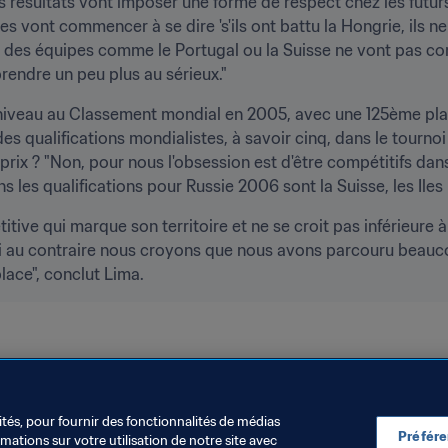
s résultats vont imposer une forme de respect chez les futur
 vont commencer à se dire 's'ils ont battu la Hongrie, ils ne
t, des équipes comme le Portugal ou la Suisse ne vont pas c
rendre un peu plus au sérieux."
t niveau au Classement mondial en 2005, avec une 125ème pla
s qualifications mondialistes, à savoir cinq, dans le tourno
ut prix ? "Non, pour nous l'obsession est d'être compétitifs dan
les qualifications pour Russie 2006 sont la Suisse, les Iles F
ve qui marque son territoire et ne se croit pas inférieure à 
Si au contraire nous croyons que nous avons parcouru beauco
lace", conclut Lima.
ent Mondial FIFA/Coca-Cola
Andorra
UEFA
ités, pour fournir des fonctionnalités de médias
Préfér
ations sur votre utilisation de notre site avec