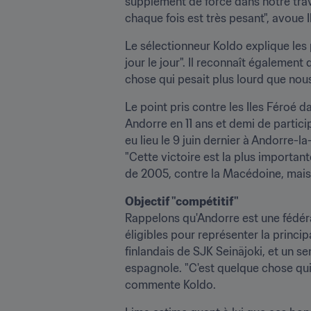
supplément de force dans notre trava
chaque fois est très pesant", avoue I
Le sélectionneur Koldo explique les
jour le jour". Il reconnaît égalemen
chose qui pesait plus lourd que nous
Le point pris contre les Iles Féroé 
Andorre en 11 ans et demi de particip
eu lieu le 9 juin dernier à Andorre-
"Cette victoire est la plus important
de 2005, contre la Macédoine, mais 
Objectif "compétitif" 
Rappelons qu'Andorre est une fédérat
éligibles pour représenter la princi
finlandais de SJK Seinäjoki, et un s
espagnole. "C'est quelque chose qui d
commente Koldo.