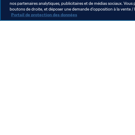
nos partenaires analytiques, publicitaires et de médias sociaux. Vous 
boutons de droite, et déposer une demande d’opposition à la vente / 
Portail de protection des données
L’action de la FIFA
Juridique
Système de transfert
Football féminin
Promotion du football
Innovation
Développement des talents
Organisation des compétitions
Développement durable
Droits de l'homme et lutte contre la discrimination
Santé et médical