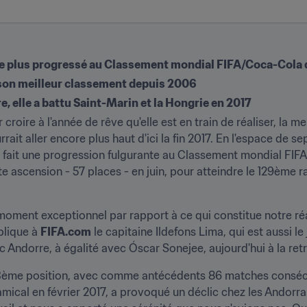
a le plus progressé au Classement mondial FIFA/Coca-Cola 
, son meilleur classement depuis 2006
, elle a battu Saint-Marin et la Hongrie en 2017
roire à l'année de rêve qu'elle est en train de réaliser, la mei
ait aller encore plus haut d'ici la fin 2017. En l'espace de 
 a fait une progression fulgurante au Classement mondial FIF
rte ascension - 57 places - en juin, pour atteindre le 129ème 
oment exceptionnel par rapport à ce qui constitue notre réal
plique à 
FIFA.com
 le capitaine Ildefons Lima, qui est aussi le
c Andorre, à égalité avec Óscar Sonejee, aujourd'hui à la retr
3ème position, avec comme antécédents 86 matches consécutif
 amical en février 2017, a provoqué un déclic chez les Andorra