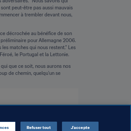
s adversaires. "Nous savons qui 
 sont peut-être pas aussi mauvais 
ommencer à trembler devant nous, 
ce décrochée au bénéfice de son 
i préliminaire pour Allemagne 2006. 
s les matches qui nous restent." Les 
éroé, le Portugal et la Lettonie.
qui que ce soit, nous aurons nos 
up de chemin, quelqu'un se 
ences
Refuser tout
J’accepte