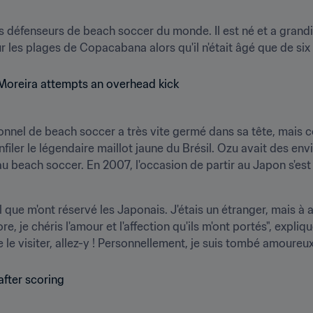
rs défenseurs de beach soccer du monde. Il est né et a grandi
les plages de Copacabana alors qu'il n'était âgé que de six 
onnel de beach soccer a très vite germé dans sa tête, mais co
filer le légendaire maillot jaune du Brésil. Ozu avait des envi
au beach soccer. En 2007, l'occasion de partir au Japon s'est 
il que m'ont réservé les Japonais. J'étais un étranger, mais à 
re, je chéris l'amour et l'affection qu'ils m'ont portés", expliq
e le visiter, allez-y ! Personnellement, je suis tombé amoureu