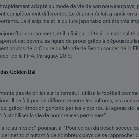
est rapidement adapté au mode de vie de son nouveau pays, po
sont complètement différentes. Le Japon m'a fait grandir en ta
rtante. La discipline et la culture japonaise ont été très imp
aujourd’hui couramment, et il a fini par obtenir la nationalité j
apon et est devenu sa figure de proue grâce à d’époustoufla
nt adidas de la Coupe du Monde de Beach soccer de la FIFA, 
cer de la FIFA, Paraguay 2019.
nte pas de briller sur le terrain. Il utilise le football comme o
s. Il ne fait pas de différence entre les cultures, les races ou
tié, grâce l'émotion générée par les victoires, à l'agonie de la
t à stabiliser la vie de nombreuses personnes".
laire au monde", poursuit-il. "Pour ce qui du beach soccer, qui
il permet tout autant à de nombreux pays de se rapprocher da