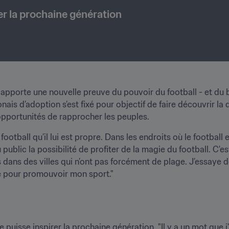
er la prochaine génération
porte une nouvelle preuve du pouvoir du football - et du be
nais d’adoption s’est fixé pour objectif de faire découvrir la
d'opportunités de rapprocher les peuples.
otball qu’il lui est propre. Dans les endroits où le football e
 public la possibilité de profiter de la magie du football. C'e
 dans des villes qui n’ont pas forcément de plage. J’essaye d
ge pour promouvoir mon sport."
 puisse inspirer la prochaine génération. "Il y a un mot que 