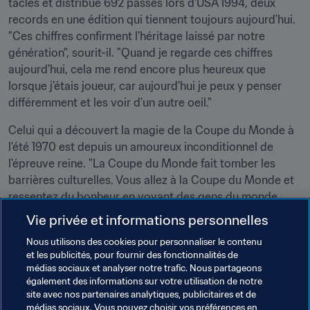
tacles et distribué 692 passes lors d'USA 1994, deux 
records en une édition qui tiennent toujours aujourd'hui. 
"Ces chiffres confirment l'héritage laissé par notre 
génération", sourit-il. "Quand je regarde ces chiffres 
aujourd'hui, cela me rend encore plus heureux que 
lorsque j'étais joueur, car aujourd'hui je peux y penser 
différemment et les voir d'un autre oeil."
Celui qui a découvert la magie de la Coupe du Monde à 
l'été 1970 est depuis un amoureux inconditionnel de 
l'épreuve reine. "La Coupe du Monde fait tomber les 
barrières culturelles. Vous allez à la Coupe du Monde et 
ressentez du bonheur en voyant des gens du monde 
entier et de toutes religions, de tous niveaux d'éducation 
Vie privée et informations personnelles
et de tous milieux", souligne celui qui a été sélectionneur 
Nous utilisons des cookies pour personnaliser le contenu
de la 
Seleçao
 de 2006 à 2010.
et les publicités, pour fournir des fonctionnalités de
médias sociaux et analyser notre trafic. Nous partageons
"Sur le terrain, tout est mis de côté. On oublie tout le 
également des informations sur votre utilisation de notre
reste et on admire le spectacle. Je pense que c'est l'un 
site avec nos partenaires analytiques, publicitaires et de
des grands points positifs de la Coupe du Monde. Le 
médias sociaux. Vous pouvez choisir vos préférences en