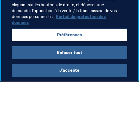
cliquant sur les boutons de droite, et déposer une
football unit les gens", conclut-il. 
demande d’opposition à la vente / la transmission de vos
données personnelles.
Portail de protection des
données
Thèmes en lien
Préférences
Football Unites the World
Organisation
Refuser tout
J’accepte
L’action de la FIFA
Visitez également
Juridique
Toutes les infos et 
tous les articles
Système de transfert
Rapports et 
Football féminin