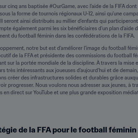
sur cinq ans baptisée #OurGame, avec l’aide de la FIFA dont l
us la forme de tournois régionaux U-12, ainsi qu'une campa
l seront ainsi distribués au millier d’enfants qui participe
pte également parmi les six bénéficiaires d’un plan d’aide de 
ent du football féminin dans les confédérations de la FIFA.
oppement, notre but est d’améliorer l’image du football fémin
if de la FFA et présidente des commissions du football fémi
ant sur la portée mondiale de la discipline. À travers la mise
rs très intéressants aux joueuses d’aujourd'hui et de demain, 
ons créer des infrastructures solides et durables grâce auxquel
uvoir progresser. Nous voulons nous adresser aux jeunes, à tr
s en direct sur YouTube et une plus grande exposition médiat
atégie de la FFA pour le football fémin