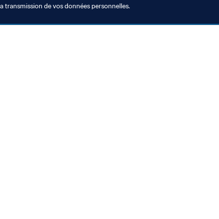
la transmission de vos données personnelles.
Visitez également
Toutes les infos et tous les articles
Rapports et documents
Fondation FIFA
FIFA Museum
Emplois & Carrières