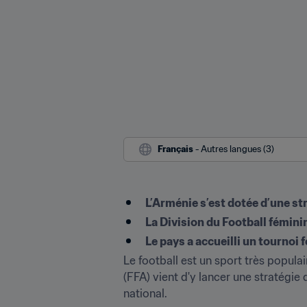
Français
 - Autres langues (3)
L’Arménie s’est dotée d’une str
La Division du Football féminin
Le pays a accueilli un tournoi 
Le football est un sport très popula
(FFA) vient d'y lancer une stratégie 
national.