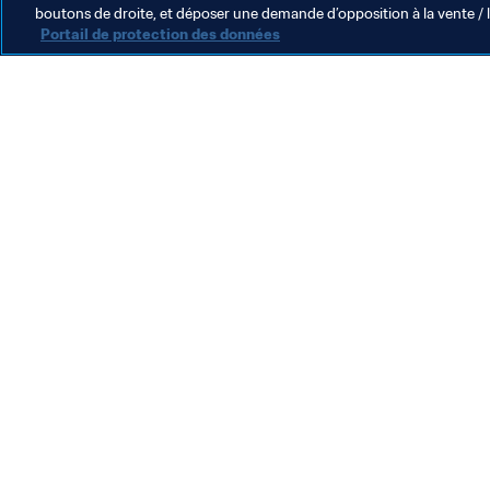
boutons de droite, et déposer une demande d’opposition à la vente / 
Portail de protection des données
L’action de la FIFA
Juridique
Système de transfert
Football féminin
Promotion du football
Innovation
Développement des talents
Organisation des compétitions
Développement durable
Droits de l'homme et lutte contre la discrimination
Santé et médical