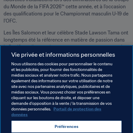
du Monde de la FIFA 2026™ cette année, et à l'occasion 
des qualifications pour le Championnat masculin U-19 de 
l'OFC. 
Les Îles Salomon et leur célèbre Stade Lawson Tama ont 
longtemps été la référence en matière de passion dans 
le Pacifique. Il y a maintenant un nouveau concurrent !
Vie privée et informations personnelles
Nous utilisons des cookies pour personnaliser le contenu
et les publicités, pour fournir des fonctionnalités de
médias sociaux et analyser notre trafic. Nous partageons
également des informations sur votre utilisation de notre
site avec nos partenaires analytiques, publicitaires et de
Thèmes en lien
médias sociaux. Vous pouvez choisir vos préférences en
cliquant sur les boutons de droite, et déposer une
demande d’opposition à la vente / la transmission de vos
FIFA Forward
Organisation
Vanuatu
OFC
données personnelles.
Portail de protection des
données
Préférences