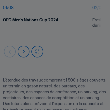
01
/
08
02
/
08
OFC Men's Nations Cup 2024
Freshwate
during t
L'étendue des travaux comprenait 1 500 sièges couverts, 
un terrain en gazon naturel, des bureaux, des 
projecteurs, des espaces de conférence, un parking, des 
vestiaires, des espaces de compétition et un parking. 
Des futurs plans prévoient l'expansion de la capacité et 
le développement d'un gymnase pour générer 