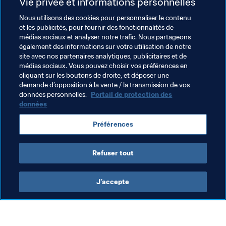
Vie privée et informations personnelles
Nous utilisons des cookies pour personnaliser le contenu
Thèmes en lien
et les publicités, pour fournir des fonctionnalités de
médias sociaux et analyser notre trafic. Nous partageons
également des informations sur votre utilisation de notre
FIFA Forward
Président de la FIFA
site avec nos partenaires analytiques, publicitaires et de
médias sociaux. Vous pouvez choisir vos préférences en
Organisation
Coupe du Monde de la FIFA 2026™
cliquant sur les boutons de droite, et déposer une
demande d’opposition à la vente / la transmission de vos
Uruguay
CONMEBOL
données personnelles.
Portail de protection des
données
Préférences
Refuser tout
FIFA Forward
J’accepte