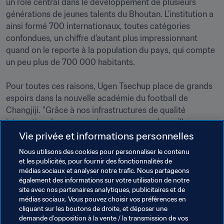
un rôle central dans le développement de plusieurs 
générations de jeunes talents du Bhoutan. L’institution a 
ainsi formé 700 internationaux, toutes catégories 
confondues, un chiffre d’autant plus impressionnant 
quand on le reporte à la population du pays, qui compte 
un peu plus de 700 000 habitants. 

Pour toutes ces raisons, Ugen Tsechup place de grands 
espoirs dans la nouvelle académie du football de 
Changjiji. "Grâce à nos infrastructures de qualité 
internationale, nous espérons proposer de meilleures 
prestations à l’international et remporter des trophées."
Vie privée et informations personnelles
Nous utilisons des cookies pour personnaliser le contenu
et les publicités, pour fournir des fonctionnalités de
LA FIFA
médias sociaux et analyser notre trafic. Nous partageons
également des informations sur votre utilisation de notre
Le Bhoutan à grand train
site avec nos partenaires analytiques, publicitaires et de
médias sociaux. Vous pouvez choisir vos préférences en
cliquant sur les boutons de droite, et déposer une
demande d’opposition à la vente / la transmission de vos