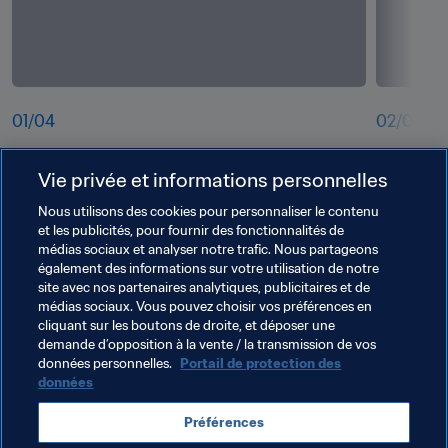
01
/
04
02
/
04
FIFA FORWARD GLOBAL REPORT Uruguay
bdc4hbm
Vie privée et informations personnelles
Nous utilisons des cookies pour personnaliser le contenu
et les publicités, pour fournir des fonctionnalités de
médias sociaux et analyser notre trafic. Nous partageons
également des informations sur votre utilisation de notre
site avec nos partenaires analytiques, publicitaires et de
médias sociaux. Vous pouvez choisir vos préférences en
cliquant sur les boutons de droite, et déposer une
demande d’opposition à la vente / la transmission de vos
données personnelles.
Portail de protection des
données
Thèmes en lien
Préférences
FIFA Forward
Uruguay