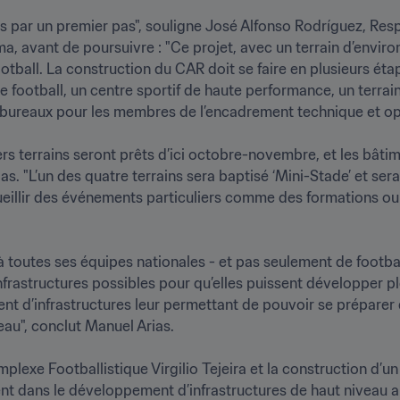
 par un premier pas", souligne José Alfonso Rodríguez, Re
, avant de poursuivre : "Ce projet, avec un terrain d’environ 
ball. La construction du CAR doit se faire en plusieurs étapes
football, un centre sportif de haute performance, un terrain c
ureaux pour les membres de l’encadrement technique et opér
 terrains seront prêts d’ici octobre-novembre, et les bâtimen
. "L’un des quatre terrains sera baptisé ‘Mini-Stade’ et sera
eillir des événements particuliers comme des formations ou d
r à toutes ses équipes nationales - et pas seulement de footba
infrastructures possibles pour qu’elles puissent développer ple
nt d’infrastructures leur permettant de pouvoir se préparer d
au", conclut Manuel Arias.

lexe Footballistique Virgilio Tejeira et la construction d’un 
t dans le développement d’infrastructures de haut niveau a