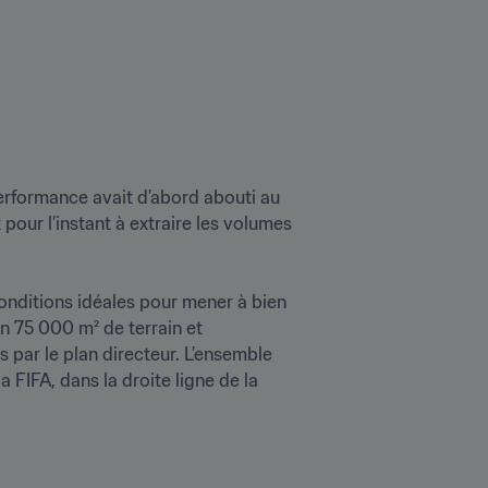
rformance avait d’abord abouti au 
our l’instant à extraire les volumes 
conditions idéales pour mener à bien 
 75 000 m² de terrain et 
 par le plan directeur. L’ensemble 
du projet est également mené avec le soutien technique et financier du Programme Forward de la FIFA, dans la droite ligne de la 