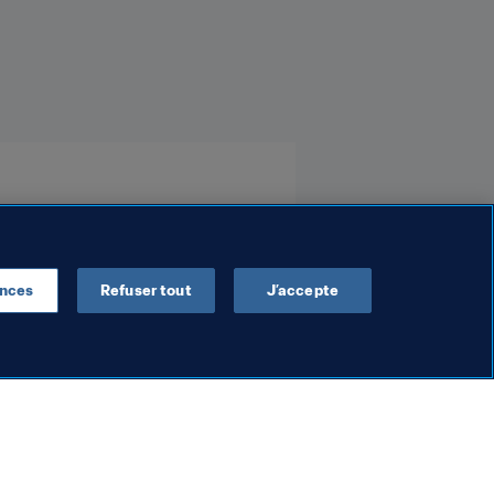
af
ences
Refuser tout
J’accepte