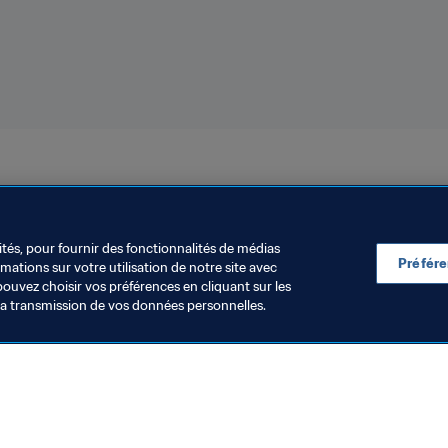
Coupe du Monde Féminine de la FIFA 2023
Panama
Concac
ités, pour fournir des fonctionnalités de médias
Préfér
ations sur votre utilisation de notre site avec
pouvez choisir vos préférences en cliquant sur les
la transmission de vos données personnelles.
Visitez également