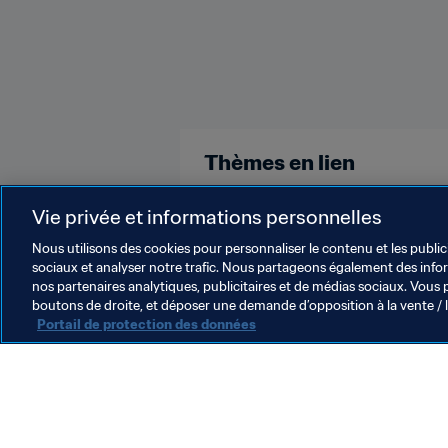
Thèmes en lien
FIFA Forward
Organisation
Vie privée et informations personnelles
Nous utilisons des cookies pour personnaliser le contenu et les public
sociaux et analyser notre trafic. Nous partageons également des inform
nos partenaires analytiques, publicitaires et de médias sociaux. Vous 
boutons de droite, et déposer une demande d’opposition à la vente / 
Portail de protection des données
L’action de la FIFA