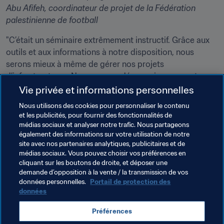
Abu Afifeh,
coordinateur de projet de la Fédération 
palestinienne de football
"C’était un séminaire extrêmement instructif. Grâce aux 
outils et aux informations à notre disposition, nous 
serons mieux à même de gérer nos projets 
d’infrastructures. Nous savons désormais comment 
réaliser nos sièges, nos centres techniques, nos terrains 
Vie privée et informations personnelles
artificiels, etc" - 
Maria Hamirad
, 
responsable du 
Nous utilisons des cookies pour personnaliser le contenu
programme Forward de la FIFA, Fédération iranienne de 
et les publicités, pour fournir des fonctionnalités de
football
médias sociaux et analyser notre trafic. Nous partageons
également des informations sur votre utilisation de notre
site avec nos partenaires analytiques, publicitaires et de
Thèmes en lien
médias sociaux. Vous pouvez choisir vos préférences en
cliquant sur les boutons de droite, et déposer une
demande d’opposition à la vente / la transmission de vos
FIFA Forward
Türkiye
Azerbaijan
données personnelles.
Portail de protection des
données
Bosnia and Herzegovina
Palestine
IR Iran
Préférences
UEFA