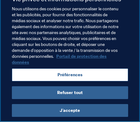
Nous utilisons des cookies pour personnaliser le contenu
et les publicités, pour fournir des fonctionnalités de
médias sociaux et analyser notre trafic. Nous partageons
Thèmes en lien
également des informations sur votre utilisation de notre
site avec nos partenaires analytiques, publicitaires et de
médias sociaux. Vous pouvez choisir vos préférences en
FIFA Forward
Associations Membres
Canada
cliquant sur les boutons de droite, et déposer une
demande d’opposition à la vente / la transmission de vos
Concacaf
données personnelles.
Portail de protection des
données
Préférences
Refuser tout
FIFA Forward
J’accepte
FIFA Forward
Org