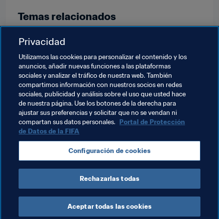
Temas relacionados
Privacidad
Programa Forward de la FIFA
Fútbol Femenino
Utilizamos las cookies para personalizar el contenido y los
Organización
anuncios, añadir nuevas funciones a las plataformas
sociales y analizar el tráfico de nuestra web. También
Torneo Olímpico de Fútbol Femenino París 2024
compartimos información con nuestros socios en redes
sociales, publicidad y análisis sobre el uso que usted hace
Samoa
OFC
New Zealand
de nuestra página. Use los botones de la derecha para
ajustar sus preferencias y solicitar que no se vendan ni
Solomon Islands
compartan sus datos personales.
Portal de Protección
de Datos de la FIFA
Configuración de cookies
Rechazarlas todas
Fútbol Femenino en Oceanía
Aceptar todas las cookies