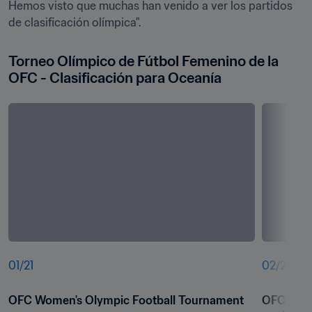
Hemos visto que muchas han venido a ver los partidos 
de clasificación olímpica".
Torneo Olímpico de Fútbol Femenino de la 
OFC - Clasificación para Oceanía 
01
/
21
02
/
21
OFC Women's Olympic Football Tournament
OFC Wome