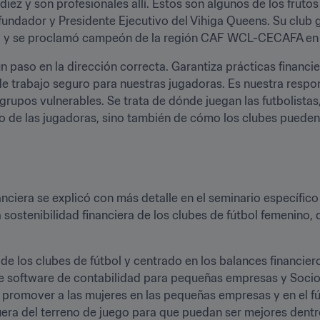
ez y son profesionales allí. Estos son algunos de los frutos 
undador y Presidente Ejecutivo del Vihiga Queens. Su club ga
23 y se proclamó campeón de la región CAF WCL-CECAFA en 
e trabajo seguro para nuestras jugadoras. Es nuestra respo
rupos vulnerables. Se trata de dónde juegan las futbolistas
cio de las jugadoras, sino también de cómo los clubes pueden
anciera se explicó con más detalle en el seminario específico 
a sostenibilidad financiera de los clubes de fútbol femenino, 
 de los clubes de fútbol y centrado en los balances financiero
e software de contabilidad para pequeñas empresas y Socio e
 promover a las mujeres en las pequeñas empresas y en el fút
 fuera del terreno de juego para que puedan ser mejores dent