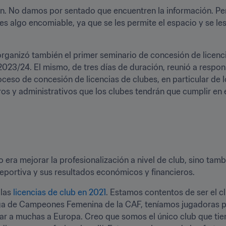
. No damos por sentado que encuentren la información. Per
es algo encomiable, ya que se les permite el espacio y se le
organizó también el primer seminario de concesión de licenc
23/24. El mismo, de tres días de duración, reunió a responsa
ceso de concesión de licencias de clubes, en particular de los
ros y administrativos que los clubes tendrán que cumplir en el
o era mejorar la profesionalización a nivel de club, sino tamb
eportiva y sus resultados económicos y financieros.
las 
licencias de club en 2021
. Estamos contentos de ser el cl
Liga de Campeones Femenina de la CAF, teníamos jugadoras pro
r a muchas a Europa. Creo que somos el único club que tien