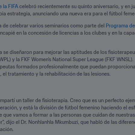
 la FIFA
 celebró recientemente su quinto aniversario, y en ju
pia estrategia, anunciando una nueva era para el fútbol feme
va de celebrar varios seminarios como parte del 
Programa de 
incapié en la concesión de licencias a los clubes y en la capa
 se diseñaron para mejorar las aptitudes de los fisioterapeut
L) y la FKF Women's National Super League (FKF WNSL). El 
apeutas formados profesionalmente que puedan proporcionarl
, el tratamiento y la rehabilitación de las lesiones.
mpartí un taller de fisioterapia. Creo que es un perfecto eje
eración, y está la división de fútbol femenino haciendo el e
de que vamos a formar a las personas que cuidan de nuestras
r", dijo el Dr. Nonhlanhla Mkumbuzi, que habló de las diferen
ración.