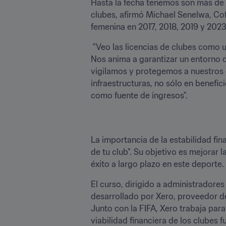
Hasta la fecha tenemos son más de di
clubes, afirmó Michael Senelwa, Cof
femenina en 2017, 2018, 2019 y 20
 "Veo las licencias de clubes como un paso en la dirección correcta. Garantiza prácticas financieras justas, además de disciplina. 
Nos anima a garantizar un entorno d
vigilamos y protegemos a nuestros g
infraestructuras, no sólo en benefi
como fuente de ingresos".
La importancia de la estabilidad fin
de tu club". Su objetivo es mejorar l
éxito a largo plazo en este deporte. 
El curso, dirigido a administradores
desarrollado por Xero, proveedor d
Junto con la FIFA, Xero trabaja para
viabilidad financiera de los clubes