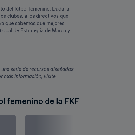
o del fútbol femenino. Dada la 
s clubes, a los directivos que 
 ya que sabemos que mejores 
Global de Estrategia de Marca y 
 una serie de recursos diseñados 
para ayudar a los clubes de fútbol a tener éxito tanto dentro como fuera del campo. Para obtener más información, visite 
bol femenino de la FKF