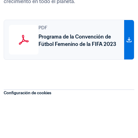
crecimiento en todo el planeta.
PDF
Programa de la Convención de
Fútbol Femenino de la FIFA 2023
Configuración de cookies