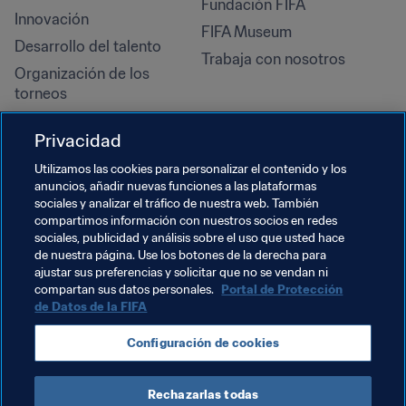
Fundación FIFA
Innovación
FIFA Museum
Desarrollo del talento
Trabaja con nosotros
Organización de los 
torneos
Sostenibilidad
Privacidad
Derechos humanos y lucha 
contra la discriminación
Utilizamos las cookies para personalizar el contenido y los
anuncios, añadir nuevas funciones a las plataformas
Salud y atención médica
sociales y analizar el tráfico de nuestra web. También
Iniciativas educativas
compartimos información con nuestros socios en redes
sociales, publicidad y análisis sobre el uso que usted hace
de nuestra página. Use los botones de la derecha para
ajustar sus preferencias y solicitar que no se vendan ni
compartan sus datos personales.
Portal de Protección
de Datos de la FIFA
Configuración de cookies
Rechazarlas todas