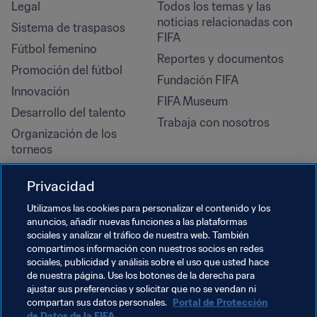
Legal
Todos los temas y las 
noticias relacionadas con 
Sistema de traspasos
FIFA
Fútbol femenino
Reportes y documentos
Promoción del fútbol
Fundación FIFA
Innovación
FIFA Museum
Desarrollo del talento
Trabaja con nosotros
Organización de los 
torneos
Sostenibilidad
Privacidad
Derechos humanos y lucha 
contra la discriminación
Utilizamos las cookies para personalizar el contenido y los
anuncios, añadir nuevas funciones a las plataformas
Salud y atención médica
sociales y analizar el tráfico de nuestra web. También
Iniciativas educativas
compartimos información con nuestros socios en redes
sociales, publicidad y análisis sobre el uso que usted hace
de nuestra página. Use los botones de la derecha para
ajustar sus preferencias y solicitar que no se vendan ni
compartan sus datos personales.
Portal de Protección
de Datos de la FIFA