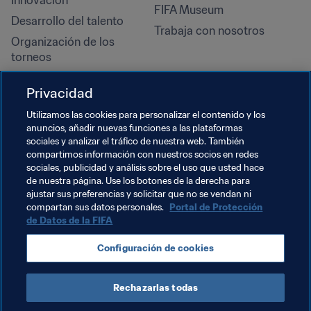
Innovación
FIFA Museum
Desarrollo del talento
Trabaja con nosotros
Organización de los 
torneos
Sostenibilidad
Privacidad
Derechos humanos y lucha 
contra la discriminación
Utilizamos las cookies para personalizar el contenido y los
anuncios, añadir nuevas funciones a las plataformas
Salud y atención médica
sociales y analizar el tráfico de nuestra web. También
Iniciativas educativas
compartimos información con nuestros socios en redes
sociales, publicidad y análisis sobre el uso que usted hace
de nuestra página. Use los botones de la derecha para
ajustar sus preferencias y solicitar que no se vendan ni
compartan sus datos personales.
Portal de Protección
de Datos de la FIFA
Configuración de cookies
Rechazarlas todas
TÉRMINOS DE SERVICIO
PORTAL DE PROTECCIÓN DE DATOS DE LA FIFA
DESCÁRGALO
CONFIGURACIÓN DE COOKIES