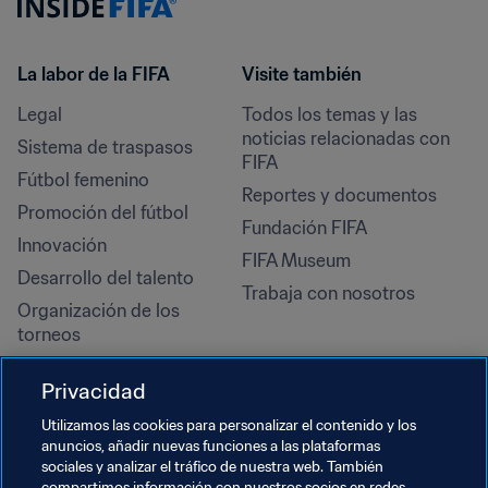
La labor de la FIFA
Visite también
Legal
Todos los temas y las 
noticias relacionadas con 
Sistema de traspasos
FIFA
Fútbol femenino
Reportes y documentos
Promoción del fútbol
Fundación FIFA
Innovación
FIFA Museum
Desarrollo del talento
Trabaja con nosotros
Organización de los 
torneos
Sostenibilidad
Privacidad
Derechos humanos y lucha 
contra la discriminación
Utilizamos las cookies para personalizar el contenido y los
anuncios, añadir nuevas funciones a las plataformas
Salud y atención médica
sociales y analizar el tráfico de nuestra web. También
compartimos información con nuestros socios en redes