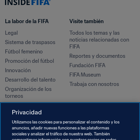
La labor de la FIFA
Visite también
Legal
Todos los temas y las 
noticias relacionadas con 
Sistema de traspasos
FIFA
Fútbol femenino
Reportes y documentos
Promoción del fútbol
Fundación FIFA
Innovación
FIFA Museum
Desarrollo del talento
Trabaja con nosotros
Organización de los 
torneos
Sostenibilidad
Privacidad
Derechos humanos y lucha 
contra la discriminación
Utilizamos las cookies para personalizar el contenido y los
anuncios, añadir nuevas funciones a las plataformas
Salud y atención médica
sociales y analizar el tráfico de nuestra web. También
compartimos información con nuestros socios en redes