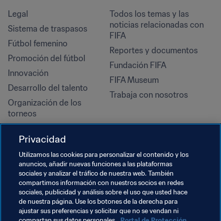
Legal
Todos los temas y las 
noticias relacionadas con 
Sistema de traspasos
FIFA
Fútbol femenino
Reportes y documentos
Promoción del fútbol
Fundación FIFA
Innovación
FIFA Museum
Desarrollo del talento
Trabaja con nosotros
Organización de los 
torneos
Sostenibilidad
Privacidad
Derechos humanos y lucha 
contra la discriminación
Utilizamos las cookies para personalizar el contenido y los
anuncios, añadir nuevas funciones a las plataformas
Salud y atención médica
sociales y analizar el tráfico de nuestra web. También
Iniciativas educativas
compartimos información con nuestros socios en redes
sociales, publicidad y análisis sobre el uso que usted hace
de nuestra página. Use los botones de la derecha para
ajustar sus preferencias y solicitar que no se vendan ni
compartan sus datos personales.
Portal de Protección