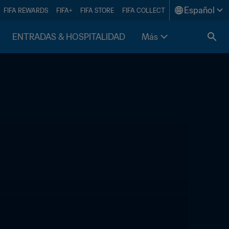
Español
FIFA REWARDS
FIFA+
FIFA STORE
FIFA COLLECT
ENTRADAS & HOSPITALIDAD
Más