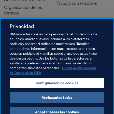
Trabaja con nosotros
Organización de los 
torneos
Sostenibilidad
Privacidad
Derechos humanos y lucha 
contra la discriminación
Utilizamos las cookies para personalizar el contenido y los
anuncios, añadir nuevas funciones a las plataformas
Salud y atención médica
sociales y analizar el tráfico de nuestra web. También
Iniciativas educativas
compartimos información con nuestros socios en redes
sociales, publicidad y análisis sobre el uso que usted hace
de nuestra página. Use los botones de la derecha para
ajustar sus preferencias y solicitar que no se vendan ni
compartan sus datos personales.
Portal de Protección
de Datos de la FIFA
Configuración de cookies
Rechazarlas todas
TÉRMINOS DE SERVICIO
PORTAL DE PROTECCIÓN DE DATOS DE LA FIFA
DESCÁRGALO
CONFIGURACIÓN DE COOKIES
Copyright © 1994 - 2025 FIFA. Reservados todos los derechos.
Aceptar todas las cookies