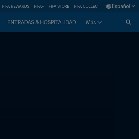
Español
FIFA REWARDS
FIFA+
FIFA STORE
FIFA COLLECT
ENTRADAS & HOSPITALIDAD
Más