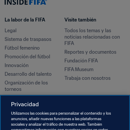
La labor de la FIFA
Visite también
Legal
Todos los temas y las 
noticias relacionadas con 
Sistema de traspasos
FIFA
Fútbol femenino
Reportes y documentos
Promoción del fútbol
Fundación FIFA
Innovación
FIFA Museum
Desarrollo del talento
Trabaja con nosotros
Organización de los 
torneos
Sostenibilidad
Privacidad
Derechos humanos y lucha 
contra la discriminación
Utilizamos las cookies para personalizar el contenido y los
anuncios, añadir nuevas funciones a las plataformas
Salud y atención médica
sociales y analizar el tráfico de nuestra web. También
compartimos información con nuestros socios en redes