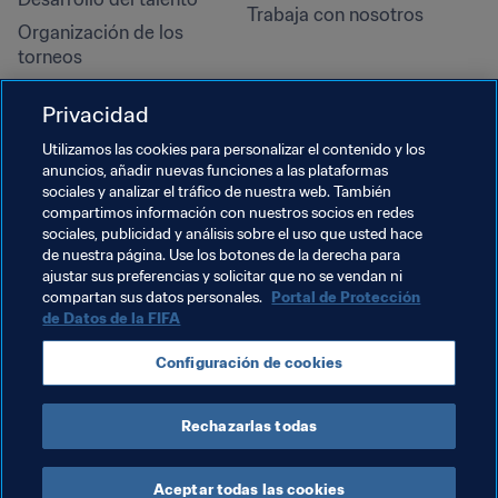
Trabaja con nosotros
Organización de los 
torneos
Sostenibilidad
Privacidad
Derechos humanos y lucha 
contra la discriminación
Utilizamos las cookies para personalizar el contenido y los
anuncios, añadir nuevas funciones a las plataformas
Salud y atención médica
sociales y analizar el tráfico de nuestra web. También
Iniciativas educativas
compartimos información con nuestros socios en redes
sociales, publicidad y análisis sobre el uso que usted hace
de nuestra página. Use los botones de la derecha para
ajustar sus preferencias y solicitar que no se vendan ni
compartan sus datos personales.
Portal de Protección
de Datos de la FIFA
Configuración de cookies
Rechazarlas todas
TÉRMINOS DE SERVICIO
PORTAL DE PROTECCIÓN DE DATOS DE LA FIFA
DESCÁRGALO
CONFIGURACIÓN DE COOKIES
Copyright © 1994 - 2025 FIFA. Reservados todos los derechos.
Aceptar todas las cookies