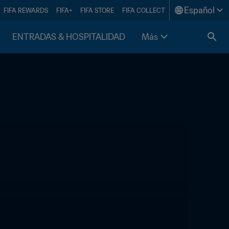
Español
FIFA REWARDS
FIFA+
FIFA STORE
FIFA COLLECT
ENTRADAS & HOSPITALIDAD
Más