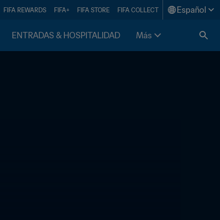
Español
FIFA REWARDS
FIFA+
FIFA STORE
FIFA COLLECT
ENTRADAS & HOSPITALIDAD
Más