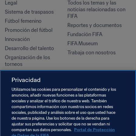
Legal
Todos los temas y las 
noticias relacionadas con 
Sistema de traspasos
FIFA
Fútbol femenino
Reportes y documentos
Promoción del fútbol
Fundación FIFA
Innovación
FIFA Museum
Desarrollo del talento
Trabaja con nosotros
Organización de los 
torneos
Sostenibilidad
Privacidad
Derechos humanos y lucha 
contra la discriminación
Utilizamos las cookies para personalizar el contenido y los
anuncios, añadir nuevas funciones a las plataformas
Salud y atención médica
sociales y analizar el tráfico de nuestra web. También
Iniciativas educativas
compartimos información con nuestros socios en redes
sociales, publicidad y análisis sobre el uso que usted hace
de nuestra página. Use los botones de la derecha para
ajustar sus preferencias y solicitar que no se vendan ni
compartan sus datos personales.
Portal de Protección
de Datos de la FIFA