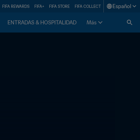
Español
FIFA REWARDS
FIFA+
FIFA STORE
FIFA COLLECT
ENTRADAS & HOSPITALIDAD
Más