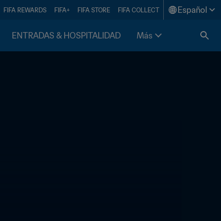
Español
FIFA REWARDS
FIFA+
FIFA STORE
FIFA COLLECT
ENTRADAS & HOSPITALIDAD
Más