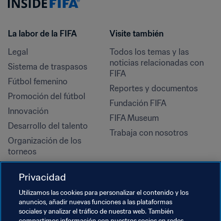
La labor de la FIFA
Visite también
Legal
Todos los temas y las 
noticias relacionadas con 
Sistema de traspasos
FIFA
Fútbol femenino
Reportes y documentos
Promoción del fútbol
Fundación FIFA
Innovación
FIFA Museum
Desarrollo del talento
Trabaja con nosotros
Organización de los 
torneos
Sostenibilidad
Privacidad
Derechos humanos y lucha 
contra la discriminación
Utilizamos las cookies para personalizar el contenido y los
anuncios, añadir nuevas funciones a las plataformas
Salud y atención médica
sociales y analizar el tráfico de nuestra web. También
compartimos información con nuestros socios en redes