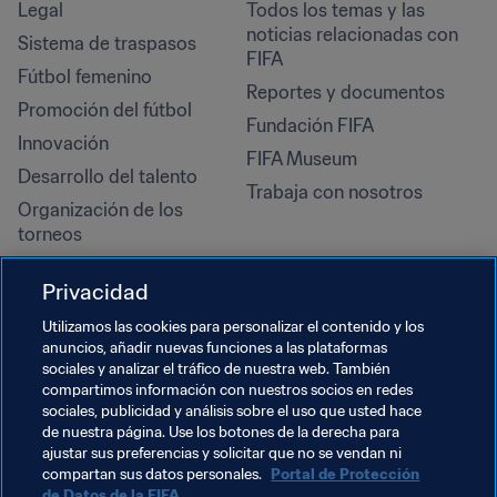
Legal
Todos los temas y las 
noticias relacionadas con 
Sistema de traspasos
FIFA
Fútbol femenino
Reportes y documentos
Promoción del fútbol
Fundación FIFA
Innovación
FIFA Museum
Desarrollo del talento
Trabaja con nosotros
Organización de los 
torneos
Sostenibilidad
Privacidad
Derechos humanos y lucha 
contra la discriminación
Utilizamos las cookies para personalizar el contenido y los
anuncios, añadir nuevas funciones a las plataformas
Salud y atención médica
sociales y analizar el tráfico de nuestra web. También
Iniciativas educativas
compartimos información con nuestros socios en redes
sociales, publicidad y análisis sobre el uso que usted hace
de nuestra página. Use los botones de la derecha para
ajustar sus preferencias y solicitar que no se vendan ni
compartan sus datos personales.
Portal de Protección
de Datos de la FIFA