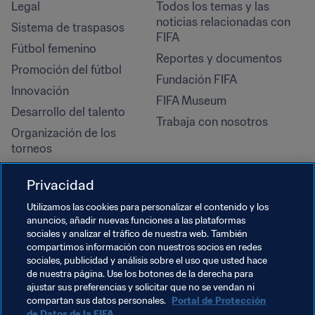
Legal
Todos los temas y las 
noticias relacionadas con 
Sistema de traspasos
FIFA
Fútbol femenino
Reportes y documentos
Promoción del fútbol
Fundación FIFA
Innovación
FIFA Museum
Desarrollo del talento
Trabaja con nosotros
Organización de los 
torneos
Sostenibilidad
Privacidad
Derechos humanos y lucha 
contra la discriminación
Utilizamos las cookies para personalizar el contenido y los
anuncios, añadir nuevas funciones a las plataformas
Salud y atención médica
sociales y analizar el tráfico de nuestra web. También
Iniciativas educativas
compartimos información con nuestros socios en redes
sociales, publicidad y análisis sobre el uso que usted hace
de nuestra página. Use los botones de la derecha para
ajustar sus preferencias y solicitar que no se vendan ni
compartan sus datos personales.
Portal de Protección
de Datos de la FIFA